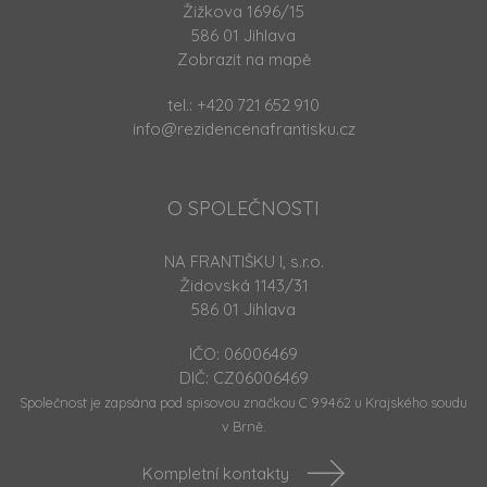
Žižkova 1696/15
586 01 Jihlava
Zobrazit na mapě
tel.:
+420 721 652 910
info@rezidencenafrantisku.cz
O SPOLEČNOSTI
NA FRANTIŠKU I, s.r.o.
Židovská 1143/31
586 01 Jihlava
IČO: 06006469
DIČ: CZ06006469
Společnost je zapsána pod spisovou značkou C 99462 u Krajského soudu
v Brně.
Kompletní kontakty