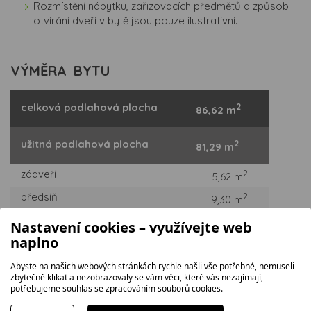
Rozmístění nábytku, zařizovacích předmětů a způsob
otvírání dveří v bytě jsou pouze ilustrativní.
VÝMĚRA BYTU
celková podlahová plocha
2
86,62 m
užitná podlahová plocha
2
81,29 m
zádveří
2
5,62 m
předsíň
2
9,30 m
obývací pokoj + kk
2
29,50 m
Nastavení cookies – využívejte web
naplno
ložnice
2
13,58 m
pokoj
2
Abyste na našich webových stránkách rychle našli vše potřebné, nemuseli
12,19 m
zbytečně klikat a nezobrazovaly se vám věci, které vás nezajímají,
koupelna
2
potřebujeme souhlas se zpracováním souborů cookies.
5,15 m
2