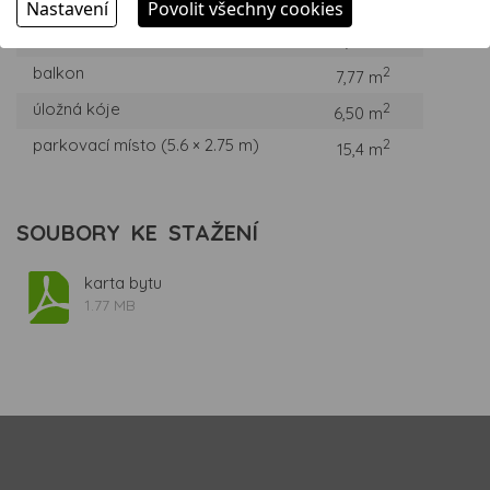
WC
2,34 m
Nastavení
Povolit všechny cookies
šatna / komora
2
3,61 m
balkon
2
7,77 m
úložná kóje
2
6,50 m
parkovací místo (5.6 × 2.75 m)
2
15,4 m
SOUBORY KE STAŽENÍ
karta bytu
1.77 MB