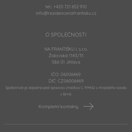
tel.:
+420 721 652 910
info@rezidencenafrantisku.cz
O SPOLEČNOSTI
NA FRANTIŠKU I, s.r.o.
Židovská 1143/31
586 01 Jihlava
IČO: 06006469
DIČ: CZ06006469
Společnost je zapsána pod spisovou značkou C 99462 u Krajského soudu
v Brně.
Kompletní kontakty