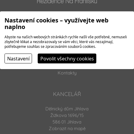
Nastavení cookies – využívejte web
NAVIGACE
naplno
O projektu
Abyste na našich webových stránkách rychle našli vše potřebné, nemuseli
zbytečně klikat a nezobrazovaly se vám věci, které vás nezajímají,
Byty
potřebujeme souhlas se zpracováním souborů cookies.
Standardy
Nastavení
Povolit všechny cookies
Galerie
Financování
Kontakty
KANCELÁŘ
Dělnický dům Jihlava
Žižkova 1696/15
586 01 Jihlava
Zobrazit na mapě