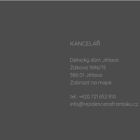
KANCELÁŘ
Dělnický dům Jihlava
Žižkova 1696/15
586 01 Jihlava
Zobrazit na mapě
tel.:
+420 721 652 910
info@rezidencenafrantisku.cz