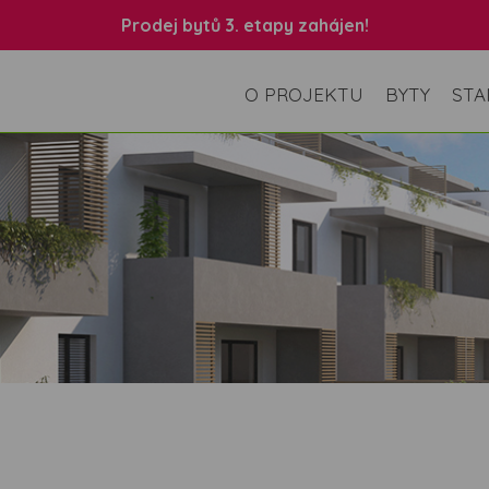
Prodej bytů 3. etapy zahájen!
O PROJEKTU
BYTY
STA