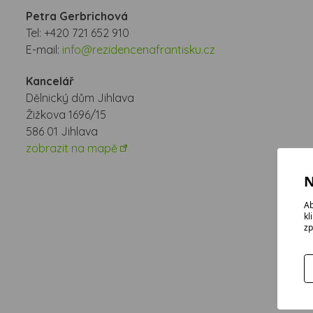
Petra Gerbrichová
Tel:
+420 721 652 910
E-mail:
info@rezidencenafrantisku.cz
Kancelář
Dělnický dům Jihlava
Žižkova 1696/15
586 01 Jihlava
zobrazit na mapě
N
Ab
kl
zp